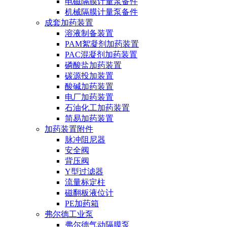
电磁隔膜计量泵备件
机械隔膜计量泵备件
成套加药装置
溶液制备装置
PAM絮凝剂加药装置
PAC混凝剂加药装置
磷酸盐加药装置
碳源投加装置
酸碱加药装置
电厂加药装置
石油化工加药装置
简易加药装置
加药装置附件
脉冲阻尼器
安全阀
背压阀
Y型过滤器
流量标定柱
磁翻板液位计
PE加药箱
弗尔德工业泵
弗尔德气动隔膜泵