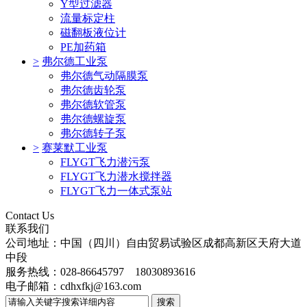
Y型过滤器
流量标定柱
磁翻板液位计
PE加药箱
>
弗尔德工业泵
弗尔德气动隔膜泵
弗尔德齿轮泵
弗尔德软管泵
弗尔德螺旋泵
弗尔德转子泵
>
赛莱默工业泵
FLYGT飞力潜污泵
FLYGT飞力潜水搅拌器
FLYGT飞力一体式泵站
Contact Us
联系我们
公司地址：中国（四川）自由贸易试验区成都高新区天府大道
中段
服务热线：028-86645797 18030893616
电子邮箱：cdhxfkj@163.com