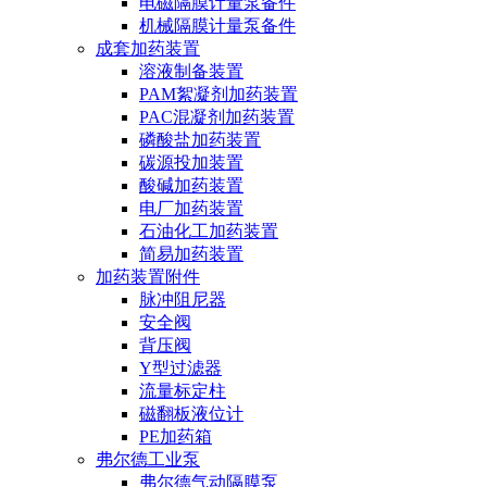
电磁隔膜计量泵备件
机械隔膜计量泵备件
成套加药装置
溶液制备装置
PAM絮凝剂加药装置
PAC混凝剂加药装置
磷酸盐加药装置
碳源投加装置
酸碱加药装置
电厂加药装置
石油化工加药装置
简易加药装置
加药装置附件
脉冲阻尼器
安全阀
背压阀
Y型过滤器
流量标定柱
磁翻板液位计
PE加药箱
弗尔德工业泵
弗尔德气动隔膜泵