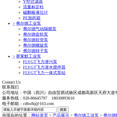
Y型过滤器
流量标定柱
磁翻板液位计
PE加药箱
>
弗尔德工业泵
弗尔德气动隔膜泵
弗尔德齿轮泵
弗尔德软管泵
弗尔德螺旋泵
弗尔德转子泵
>
赛莱默工业泵
FLYGT飞力潜污泵
FLYGT飞力潜水搅拌器
FLYGT飞力一体式泵站
Contact Us
联系我们
公司地址：中国（四川）自由贸易试验区成都高新区天府大道
服务热线：028-86645797 18030893616
电子邮箱：cdhxfkj@163.com
你现在的位置：
网站首页
>
产品展示
>
弗尔德工业泵
>
弗尔德